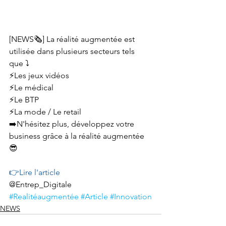
[NEWS🗞️] La réalité augmentée est 
utilisée dans plusieurs secteurs tels 
que ⤵️
⚡️Les jeux vidéos
⚡️Le médical
⚡️Le BTP
⚡️La mode / Le retail
➡️N'hésitez plus, développez votre 
business grâce à la réalité augmentée 
😎
👉Lire l'article
@Entrep_Digitale  
#Realitéaugmentée
#Article
#Innovation
NEWS