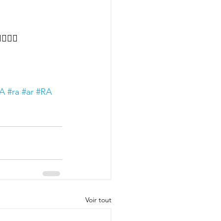
👷‍♀️ 
RA
#ra
#ar
#RA
Voir tout